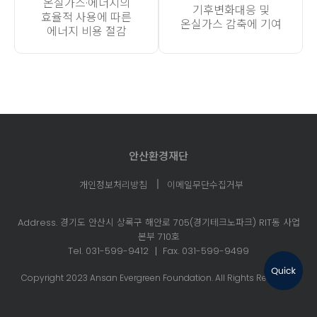
온실가스·에너지의
기후변화대응 및
효율적 사용에 따른
온실가스 감축에 기여
에너지 비용 절감
안산환경재단
개인정보처리방침
이메일무단수집거부
Address. 경기도 안산시 상록구 해안로 705(경기테크노파크)
RIT동 사업
본부 710호
Tel. 031-599-9412
Fax. 031-599-9499
Copyright 2023 Ansan Evergreen Foundation. All Rights Reserved.