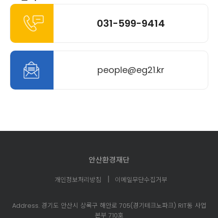
031-599-9414
people@eg21.kr
안산환경재단
개인정보처리방침
이메일무단수집거부
Address. 경기도 안산시 상록구 해안로 705(경기테크노파크)
RIT동 사업
본부 710호