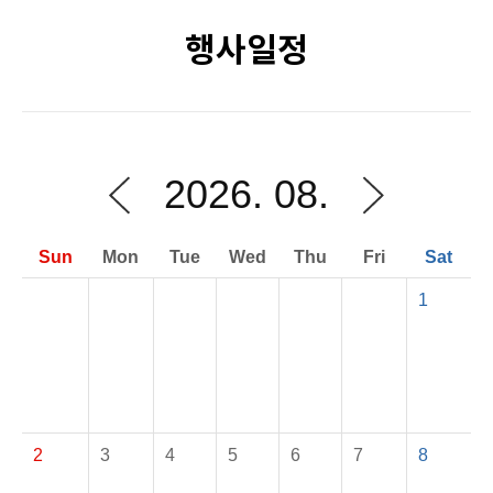
행사일정
2026. 08.
Sun
Mon
Tue
Wed
Thu
Fri
Sat
1
2
3
4
5
6
7
8