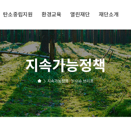
탄소중립지원
환경교육
열린재단
재단소개
지속가능정책
지속가능정책
이슈 브리프