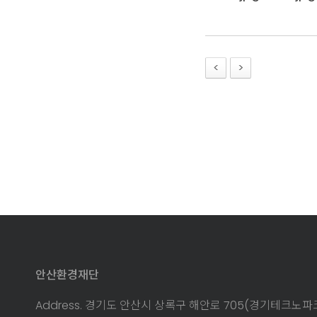
안산환경재단
Address. 경기도 안산시 상록구 해안로 705(경기테크노파