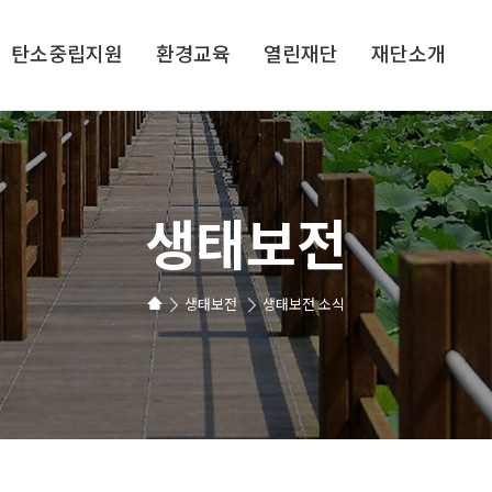
탄소중립지원
환경교육
열린재단
재단소개
생태보전
생태보전
생태보전 소식