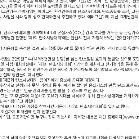
호의 '파수꾼' 역할을 톡톡히 해내고 있다. 에버그린21은 '에버그린 환경인증제', '탄
CO₂)를 줄이기 위한 다양한 노력들을 펼치고 있다. 기후변화의 새로운 패러다임에 
버그린21은 주력사업인 에버그린 환경인증제와 탄소사냥대회, 탄소중립숲 조성, 그린
 사업을 시와 함께 상호 협력하면서 추진하고 있다. 에버그린21의 지난 10개월간의
난해 '탄소사냥대회'를 개최해 641t의 온실가스(CO₂) 감축 효과를 거두는 등 온실가
 6개월간 진행된 '제1회 탄소사냥대회'에는 안산시 전체 가정의 5%인 1만3천여가구
 사용량을 측정한 결과 모두 1천512Mwh를 줄여 2억5천만원의 경제효과를 유발하
낙엽송 2만9천그루(14억5천만원 상당)를 심는 탄소절감 효과와 동일한 것으로 도합
31일 시청 대회의실에서 '제1회 탄소사냥대회' 시상식을 개최하고 전기절약을 통해 온실
 절감률로, 동아리는 회원수가 많은 동아리가 유리하도록 절감량으로 평가했으며, 수
한 절약 방법들이 제시됐다.
 '제2회 탄소사냥대회' 참여자에게 홍보해 공유할 예정이다.
 수상자로 선정되지 못한 가정과 동아리에게는 절약한 온실가스량 만큼 탄소 포인트
경우는 포인트 만큼 관리비를 할인 받을 수 있도록 추진 중이다.
대표는 "기후변화에 대응하고 고유가 시대를 극복하기 위해 탄소사냥대회를 개최하게 됐
 분석됐다"고 밝혔다.
해보다 더 많은 가정을 참여시킨 가운데 '제2회 탄소사냥대회'를 열기로 했다.
 31일까지 10개월에 걸쳐 진행된다.
 서비스업, 공공기관이면 누구나 참여 가능하며, 자세한 내용은 재단 홈페이지(
www.as
 지구의 날에 맞춰 화랑유원지 중앙광장 주변 5ha에 지구온난화에 대비하고 배출된