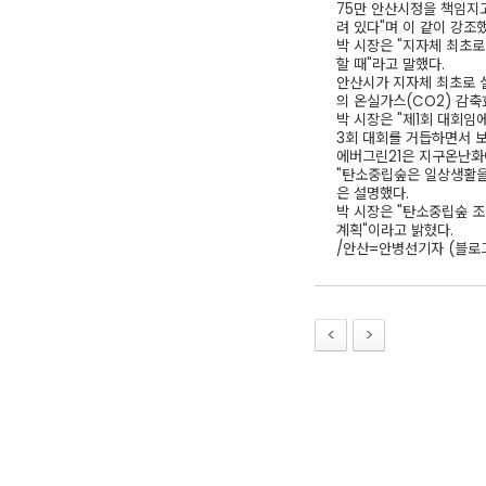
75만 안산시정을 책임지
려 있다"며 이 같이 강조했
박 시장은 "지자체 최초
할 때"라고 말했다.
안산시가 지자체 최초로 설
의 온실가스(CO2) 감축
박 시장은 "제1회 대회
3회 대회를 거듭하면서 
에버그린21은 지구온난화
"탄소중립숲은 일상생활을
은 설명했다.
박 시장은 "탄소중립숲 
계획"이라고 밝혔다.
/안산=안병선기자 (블로그