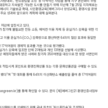
소사냥대회', '탄소중립숲 조성' 등 이색적인 사업을 통해 지구 온난화의 주범
대응하고 지속발전 가능한 도시를 만들기 위해 지난해 7월 25일 지자체로는
에너지 기술보급 확대, 시민환경교육(에버그리너 양성교육), 환경시설 운영
 주요 성과와 앞으로의 계획에 대해 살펴본다.
스 저감에 앞장서고 있다.
가 참가해 불필요한 전등 소등, 에어컨 이용 자제 등 온실가스 감축을 위한 각
고 이를 온실가스(CO₂) 감축량으로 환산하면 641t의 절감 효과와 동일한
 17억여원의 경제적 효과를 거둔 것으로 평가됐다.
가스 감축에 일조한 단체 21개팀과 개인 131명을 선발해 시상했다.
상 예정자들에게 받은 사례와 참가자 350여명을 대상으로 한 방문 서면인터
로 적립시켜 포인트로 환경친화상품 또는 각종 문화상품권을 구매할 수 있도
다"며 "첫 대회를 통해 641t의 이산화탄소 배출량을 줄여 총 17억여원의
egreen.kr)를
통해 확인할 수 있다. 문의 (재)에버그린21 환경인증사업부
 이산화탄소를 상쇄하기 위해 국내 최초의 '탄소중립숲'을 조성한다.