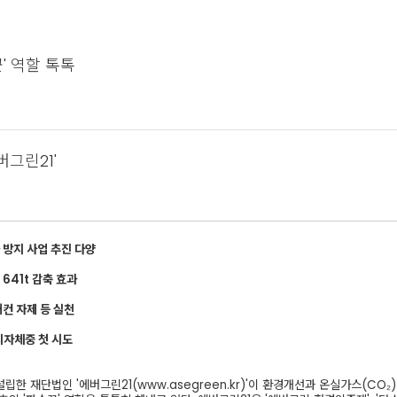
' 역할 톡톡
버그린21'
방지 사업 추진 다양
 641t 감축 효과
어컨 자제 등 실천
지자체중 첫 시도
립한 재단법인 '에버그린21(
www.asegreen.kr)'이
환경개선과 온실가스(CO₂)