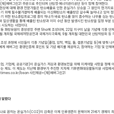
 (재)에버그린21 주관으로 추진되며 산림청·에너지관리공단 등이 함께 참여한다.
 현상에 대해 환경 전문가들은 탄소배출로 인한 온실가스 상승을 그 원인의 한가지로 
기 위해 필수불가결하게 배출되는 이산화탄소의 배출량은 갈수록 늘어나고 있어 점점
기 위한 탄소중립프로그램 중의 하나가 바로 탄소를 많이 흡수하는 나무를 심는 탄
와 일상생활을 통해 배출된 탄소량과 이미 수년 동안 발생시킨 탄소량을 일정 부분 상
 시도하는 사업이다.
 화랑유원지 중앙광장 주변 5ha에 조성되며, 22일 지구의 날을 기념해 각종 단체
5월 개최될 국제레저항공전과 국제거리극축제, 9월 개최될 대한민국 산림박람회 등 
조성 과정에 시민들이 각종 기념일(졸업, 입학, 백일, 돌, 결혼기념일 등)에 맞춰 나
에게 에버그린 환경인증제 포인트 및 기념 배지를 제공하고, 참여하는 기업 및 단체에
업, 기업체, 공공기관)이 온실가스 저감과 환경보전을 위해 지켜야할 사항을 정해 이행정도
는 제도. 이 제도는 지난해 환경부가 추진한 지자체 기후변화대응활동지원 사업에서 전
times.co.kr/bsan·사진제공=(재)에버그린21
래 달렸다
나로 꼽히는 온실가스(CO2)의 감축은 이제 인류생존의 문제이며 21세기 경제의 최