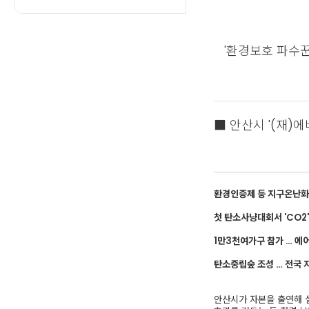
'환경보호 파수꾼
■ 안산시 '(재)에
환경인증제 등 지구온난화 
첫 탄소사냥대회서 'CO2'
1만3천여가구 참가 … 에
탄소중립숲 조성 … 전국 
안산시가 자본을 출연해 설