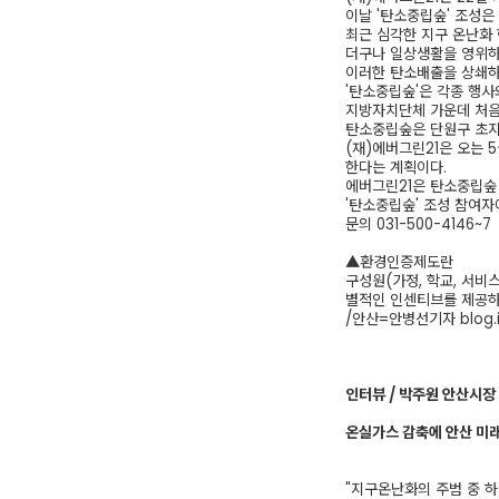
이날 '탄소중립숲' 조성은
최근 심각한 지구 온난화
더구나 일상생활을 영위하
이러한 탄소배출을 상쇄하
'탄소중립숲'은 각종 행사
지방자치단체 가운데 처음
탄소중립숲은 단원구 초지동
(재)에버그린21은 오는 
한다는 계획이다.
에버그린21은 탄소중립숲 
'탄소중립숲' 조성 참여자
문의 031-500-4146~7
▲환경인증제도란
구성원(가정, 학교, 서비스
별적인 인센티브를 제공하
/안산=안병선기자 blog.i
인터뷰 / 박주원 안산시장
온실가스 감축에 안산 미
"지구온난화의 주범 중 하