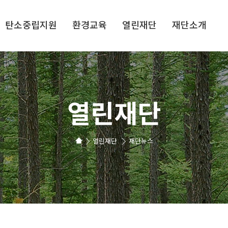
탄소중립지원
환경교육
열린재단
재단소개
열린재단
열린재단
재단뉴스