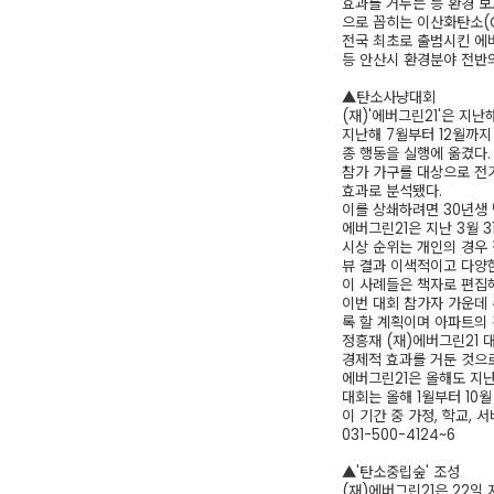
효과를 거두는 등 환경 보
으로 꼽히는 이산화탄소(
전국 최초로 출범시킨 에
등 안산시 환경분야 전반의
▲탄소사냥대회
(재)'에버그린21'은 지
지난해 7월부터 12월까지
종 행동을 실행에 옮겼다.
참가 가구를 대상으로 전기
효과로 분석됐다.
이를 상쇄하려면 30년생 
에버그린21은 지난 3월 
시상 순위는 개인의 경우
뷰 결과 이색적이고 다양
이 사례들은 책자로 편집해
이번 대회 참가자 가운데
록 할 계획이며 아파트의 
정흥재 (재)에버그린21 
경제적 효과를 거둔 것으로
에버그린21은 올해도 지난
대회는 올해 1월부터 10월
이 기간 중 가정, 학교,
031-500-4124~6
▲'탄소중립숲' 조성
(재)에버그린21은 22일