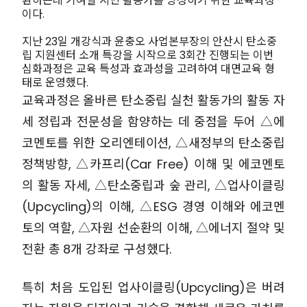
환하는데 기여할 시민 활동가를 양성하기 위한 교육과정
이다.
지난 23일 개강식과 윤충오 사업본부장의 안산시 탄소중
립 지원센터 소개 특강을 시작으로 3회간 진행되는 이번
심화과정은 교육 특성과 효과성을 고려하여 대면교육 형
태로 운영했다.
교육과정은 올바른 탄소중립 실천 활동가의 활동 자
세 정립과 전문성을 함양하는 데 중점을 두어 △에
코멘토를 위한 오리엔테이션, △새정부의 탄소중립
정책방향, △카프리(Car Free) 이해 및 에코멘토
의 활동 자세, △탄소중립과 숲 관리, △업사이클링
(Upcycling)의 이해, △ESG 경영 이해와 에코멘
토의 역할, △자원 선순환의 이해, △에너지 절약 및
전환 총 8개 강좌로 구성했다.
특히 처음 도입된 업사이클링(Upcycling)은 버려