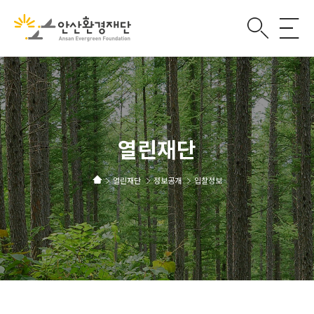
열린재단
열린재단
정보공개
입찰정보